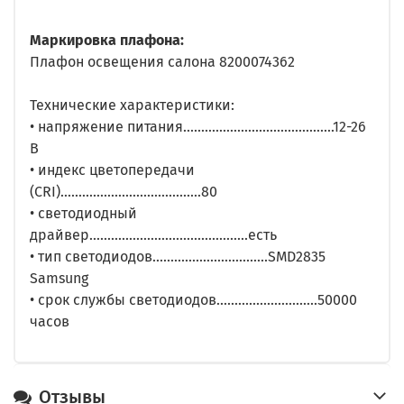
Маркировка плафона:
Плафон освещения салона 8200074362
Технические характеристики:
• напряжение питания..........................................12-26
В
• индекс цветопередачи
(CRI).......................................80
• светодиодный
драйвер............................................есть
• тип светодиодов................................SMD2835
Samsung
• срок службы светодиодов............................50000
часов
Отзывы