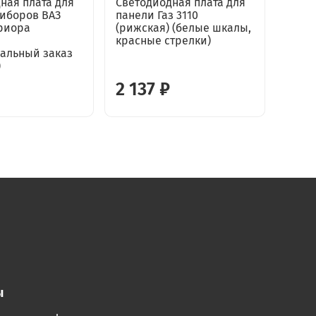
ная плата для
Светодиодная плата для
Свет
иборов ВАЗ
панели Газ 3110
пане
риора
(рижская) (белые шкалы,
(инд
красные стрелки)
по цв
альный заказ
)
2 137 ₽
1 9
ы