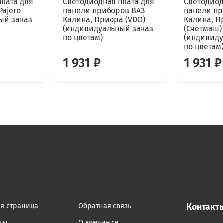
плата для
Светодиодная плата для
Светодиод
Pajero
панели приборов ВАЗ
панели пр
ый заказ
Калина, Приора (VDO)
Калина, П
(индивидуальный заказ
(Счетмаш)
по цветам)
(индивиду
по цветам
1 931 ₽
1 931 ₽
ая страница
Обратная связь
Контакт
кты
О компании