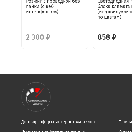
Розжиг с проводкой без
Светодиодная 
пайки (с веб
блока климата 
интерфейсом)
(индивидуальн
по цветам)
2 300 ₽
858 ₽
Договор-оферта интернет-магазина
Главн
Политика конфиденциальности
Конта