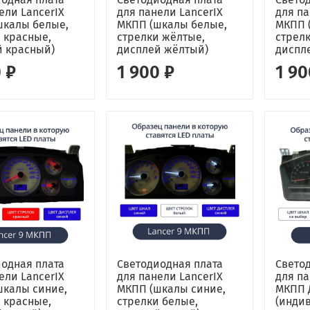
ели LancerIX
для панели LancerIX
для па
шкалы белые,
МКПП (шкалы белые,
МКПП 
 красные,
стрелки жёлтые,
стрел
й красный)
дисплей жёлтый)
диспл
 ₽
1 900 ₽
1 90
одная плата
Светодиодная плата
Свето
ели LancerIX
для панели LancerIX
для па
шкалы синие,
МКПП (шкалы синие,
МКПП 
 красные,
стрелки белые,
(инди