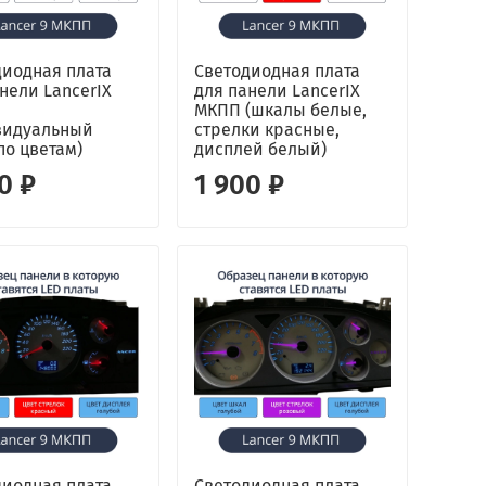
диодная плата
Светодиодная плата
нели LancerIX
для панели LancerIX
МКПП (шкалы белые,
видуальный
стрелки красные,
по цветам)
дисплей белый)
0 ₽
1 900 ₽
диодная плата
Светодиодная плата