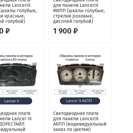
нели LancerIX
для панели LancerIX
(шкалы голубые,
МКПП (шкалы голубые,
ки красные,
стрелки розовые,
ей голубой)
дисплей голубой)
0 ₽
1 900 ₽
диодная плата
Светодиодная плата
нели Lancer IX
для панели LancerIX
ДОРЕСТАЙЛ
АКПП (индивидуальный
видуальный
заказ по цветам)