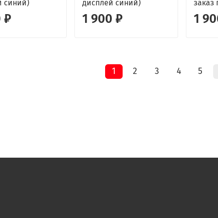
й синий)
дисплей синий)
заказ 
 ₽
1 900 ₽
1 90
1
2
3
4
5