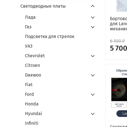
Светодиодные платы
Лада
Бортов
для Lan
Газ
механи
Подсветка для стрелок
6 500 ₽
УАЗ
5 700
Chevrolet
Citroen
Daewoo
Fiat
Ford
Honda
Hyundai
Infiniti
Светоди